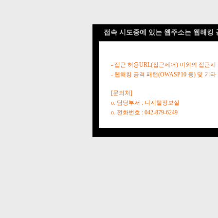
접속 시도중에 있는 웹주소는 웹해킹 
- 접근 허용URL(접근제어) 이외의 접근시
- 웹해킹 공격 패턴(OWASP10 등) 및
[문의처]
o. 담당부서 : 디지털정보실
o. 전화번호 : 042-879-6249