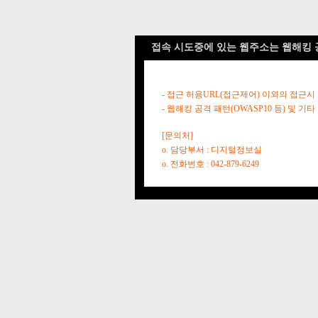
접속 시도중에 있는 웹주소는 웹해킹 
- 접근 허용URL(접근제어) 이외의 접근시
- 웹해킹 공격 패턴(OWASP10 등) 및
[문의처]
o. 담당부서 : 디지털정보실
o. 전화번호 : 042-879-6249