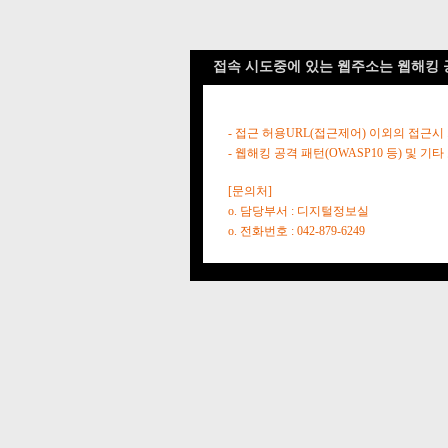
접속 시도중에 있는 웹주소는 웹해킹 
- 접근 허용URL(접근제어) 이외의 접근시
- 웹해킹 공격 패턴(OWASP10 등) 및
[문의처]
o. 담당부서 : 디지털정보실
o. 전화번호 : 042-879-6249