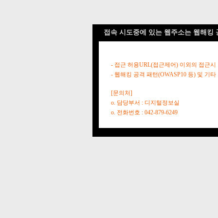
접속 시도중에 있는 웹주소는 웹해킹 
- 접근 허용URL(접근제어) 이외의 접근시
- 웹해킹 공격 패턴(OWASP10 등) 및
[문의처]
o. 담당부서 : 디지털정보실
o. 전화번호 : 042-879-6249