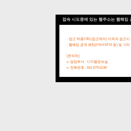
접속 시도중에 있는 웹주소는 웹해킹 
- 접근 허용URL(접근제어) 이외의 접근시
- 웹해킹 공격 패턴(OWASP10 등) 및
[문의처]
o. 담당부서 : 디지털정보실
o. 전화번호 : 042-879-6249