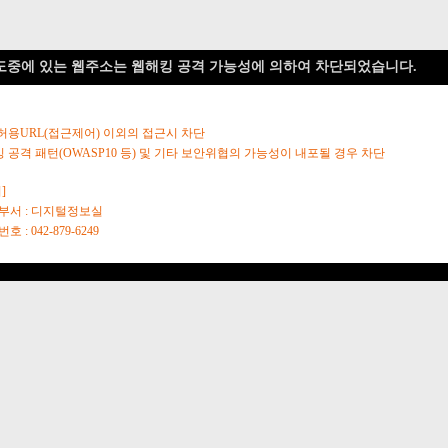
도중에 있는 웹주소는 웹해킹 공격 가능성에 의하여 차단되었습니다.
 허용URL(접근제어) 이외의 접근시 차단
킹 공격 패턴(OWASP10 등) 및 기타 보안위협의 가능성이 내포될 경우 차단
]
당부서 : 디지털정보실
호 : 042-879-6249