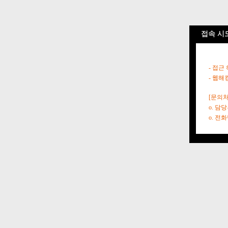
접속 시
- 접근
- 웹해
[문의처
o. 담
o. 전화번