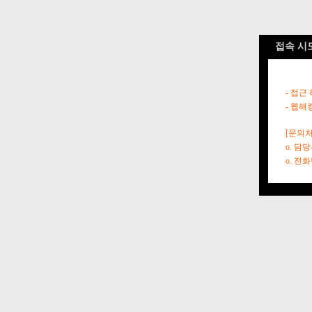
접속 시
- 접근
- 웹해
[문의처
o. 담
o. 전화번