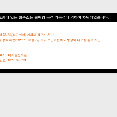
도중에 있는 웹주소는 웹해킹 공격 가능성에 의하여 차단되었습니다.
 허용URL(접근제어) 이외의 접근시 차단
킹 공격 패턴(OWASP10 등) 및 기타 보안위협의 가능성이 내포될 경우 차단
]
당부서 : 디지털정보실
호 : 042-879-6249