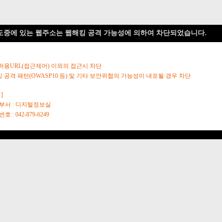
도중에 있는 웹주소는 웹해킹 공격 가능성에 의하여 차단되었습니다.
 허용URL(접근제어) 이외의 접근시 차단
킹 공격 패턴(OWASP10 등) 및 기타 보안위협의 가능성이 내포될 경우 차단
]
당부서 : 디지털정보실
호 : 042-879-6249