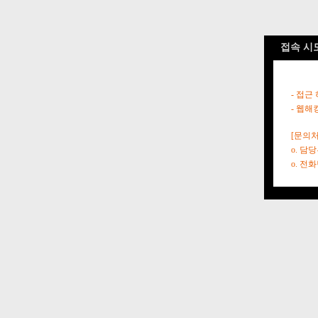
접속 시
- 접근
- 웹해
[문의처
o. 담
o. 전화번