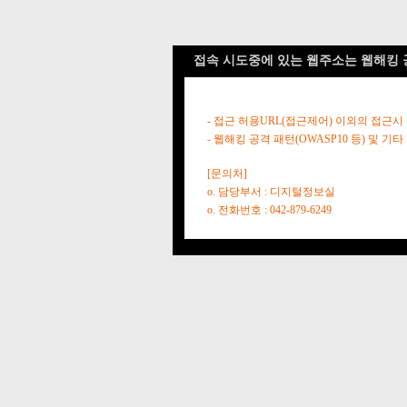
접속 시도중에 있는 웹주소는 웹해킹 
- 접근 허용URL(접근제어) 이외의 접근시
- 웹해킹 공격 패턴(OWASP10 등) 및
[문의처]
o. 담당부서 : 디지털정보실
o. 전화번호 : 042-879-6249