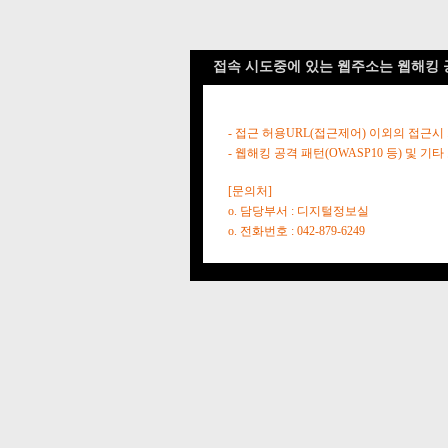
접속 시도중에 있는 웹주소는 웹해킹 
- 접근 허용URL(접근제어) 이외의 접근시
- 웹해킹 공격 패턴(OWASP10 등) 및
[문의처]
o. 담당부서 : 디지털정보실
o. 전화번호 : 042-879-6249