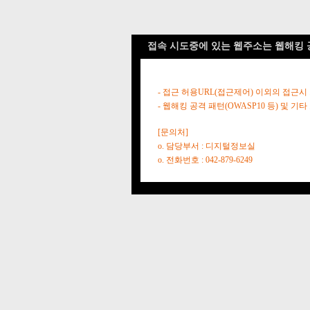
접속 시도중에 있는 웹주소는 웹해킹 
- 접근 허용URL(접근제어) 이외의 접근시
- 웹해킹 공격 패턴(OWASP10 등) 및
[문의처]
o. 담당부서 : 디지털정보실
o. 전화번호 : 042-879-6249