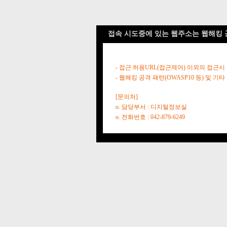
접속 시도중에 있는 웹주소는 웹해킹 
- 접근 허용URL(접근제어) 이외의 접근시
- 웹해킹 공격 패턴(OWASP10 등) 및
[문의처]
o. 담당부서 : 디지털정보실
o. 전화번호 : 042-879-6249