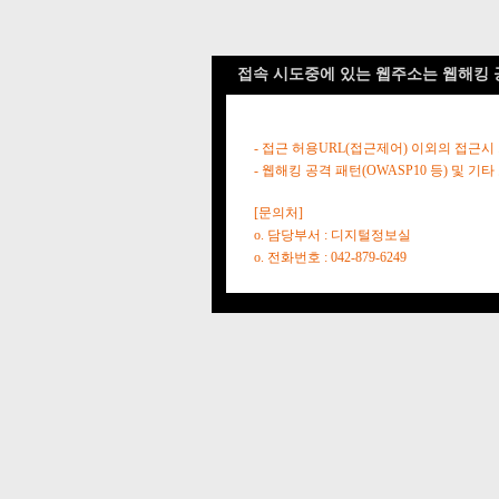
접속 시도중에 있는 웹주소는 웹해킹 
- 접근 허용URL(접근제어) 이외의 접근시
- 웹해킹 공격 패턴(OWASP10 등) 및
[문의처]
o. 담당부서 : 디지털정보실
o. 전화번호 : 042-879-6249