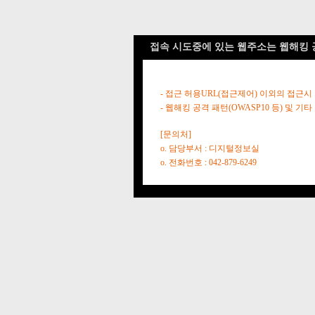
접속 시도중에 있는 웹주소는 웹해킹 
- 접근 허용URL(접근제어) 이외의 접근시
- 웹해킹 공격 패턴(OWASP10 등) 및
[문의처]
o. 담당부서 : 디지털정보실
o. 전화번호 : 042-879-6249