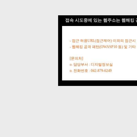
접속 시도중에 있는 웹주소는 웹해킹 
- 접근 허용URL(접근제어) 이외의 접근시
- 웹해킹 공격 패턴(OWASP10 등) 및
[문의처]
o. 담당부서 : 디지털정보실
o. 전화번호 : 042-879-6249