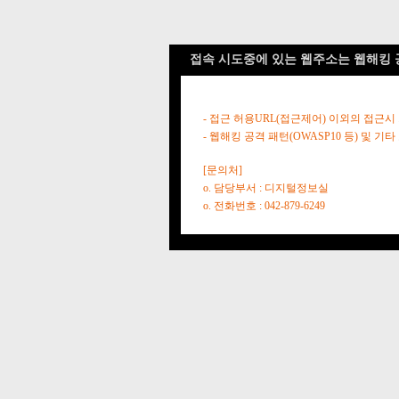
접속 시도중에 있는 웹주소는 웹해킹 
- 접근 허용URL(접근제어) 이외의 접근시
- 웹해킹 공격 패턴(OWASP10 등) 및
[문의처]
o. 담당부서 : 디지털정보실
o. 전화번호 : 042-879-6249