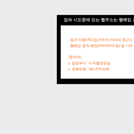
접속 시도중에 있는 웹주소는 웹해킹 
- 접근 허용URL(접근제어) 이외의 접근시
- 웹해킹 공격 패턴(OWASP10 등) 및
[문의처]
o. 담당부서 : 디지털정보실
o. 전화번호 : 042-879-6249