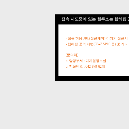
접속 시도중에 있는 웹주소는 웹해킹 
- 접근 허용URL(접근제어) 이외의 접근시
- 웹해킹 공격 패턴(OWASP10 등) 및
[문의처]
o. 담당부서 : 디지털정보실
o. 전화번호 : 042-879-6249