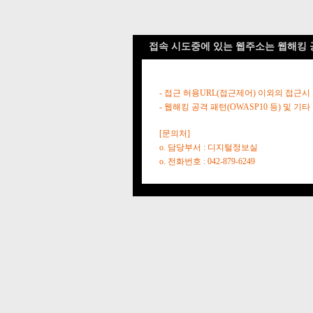
접속 시도중에 있는 웹주소는 웹해킹 
- 접근 허용URL(접근제어) 이외의 접근시
- 웹해킹 공격 패턴(OWASP10 등) 및
[문의처]
o. 담당부서 : 디지털정보실
o. 전화번호 : 042-879-6249