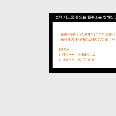
접속 시도중에 있는 웹주소는 웹해킹 
- 접근 허용URL(접근제어) 이외의 접근시
- 웹해킹 공격 패턴(OWASP10 등) 및
[문의처]
o. 담당부서 : 디지털정보실
o. 전화번호 : 042-879-6249