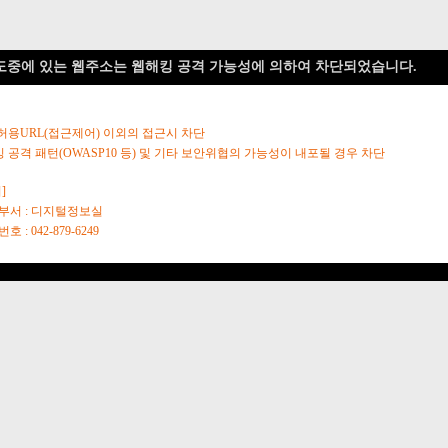
도중에 있는 웹주소는 웹해킹 공격 가능성에 의하여 차단되었습니다.
 허용URL(접근제어) 이외의 접근시 차단
킹 공격 패턴(OWASP10 등) 및 기타 보안위협의 가능성이 내포될 경우 차단
]
당부서 : 디지털정보실
호 : 042-879-6249