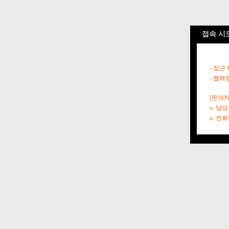
접속 시
- 접근
- 웹해
[문의처
o. 담
o. 전화번