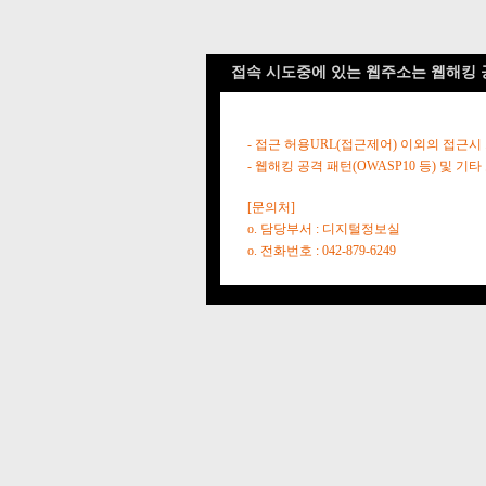
접속 시도중에 있는 웹주소는 웹해킹 
- 접근 허용URL(접근제어) 이외의 접근시
- 웹해킹 공격 패턴(OWASP10 등) 및
[문의처]
o. 담당부서 : 디지털정보실
o. 전화번호 : 042-879-6249