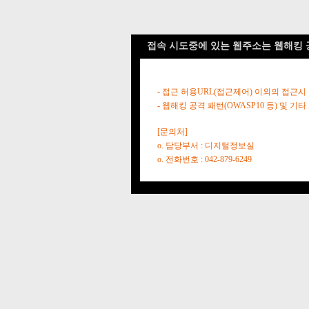
접속 시도중에 있는 웹주소는 웹해킹 
- 접근 허용URL(접근제어) 이외의 접근시
- 웹해킹 공격 패턴(OWASP10 등) 및
[문의처]
o. 담당부서 : 디지털정보실
o. 전화번호 : 042-879-6249