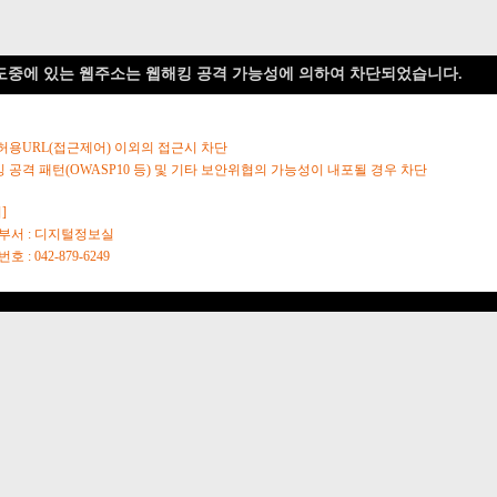
도중에 있는 웹주소는 웹해킹 공격 가능성에 의하여 차단되었습니다.
 허용URL(접근제어) 이외의 접근시 차단
킹 공격 패턴(OWASP10 등) 및 기타 보안위협의 가능성이 내포될 경우 차단
]
당부서 : 디지털정보실
호 : 042-879-6249