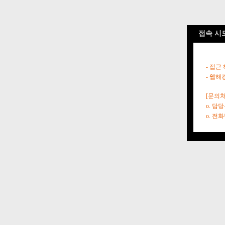
접속 시
- 접근
- 웹해
[문의처
o. 담
o. 전화번