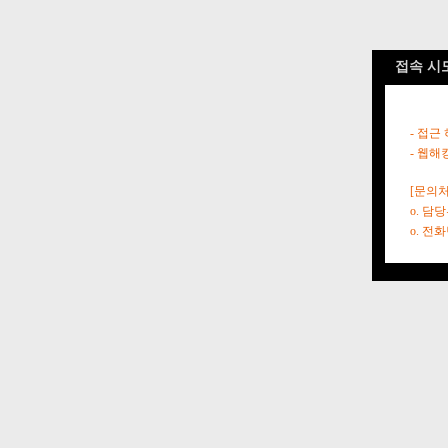
접속 시
- 접근
- 웹해
[문의처
o. 담
o. 전화번