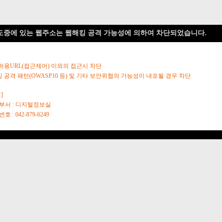
도중에 있는 웹주소는 웹해킹 공격 가능성에 의하여 차단되었습니다.
 허용URL(접근제어) 이외의 접근시 차단
킹 공격 패턴(OWASP10 등) 및 기타 보안위협의 가능성이 내포될 경우 차단
]
당부서 : 디지털정보실
호 : 042-879-6249