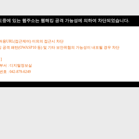
도중에 있는 웹주소는 웹해킹 공격 가능성에 의하여 차단되었습니다.
 허용URL(접근제어) 이외의 접근시 차단
킹 공격 패턴(OWASP10 등) 및 기타 보안위협의 가능성이 내포될 경우 차단
]
당부서 : 디지털정보실
호 : 042-879-6249