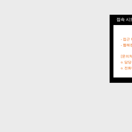
접속 시
- 접근
- 웹해
[문의처
o. 담
o. 전화번