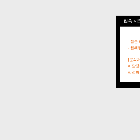
접속 시
- 접근
- 웹해
[문의처
o. 담
o. 전화번