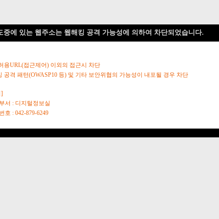
도중에 있는 웹주소는 웹해킹 공격 가능성에 의하여 차단되었습니다.
 허용URL(접근제어) 이외의 접근시 차단
킹 공격 패턴(OWASP10 등) 및 기타 보안위협의 가능성이 내포될 경우 차단
]
당부서 : 디지털정보실
호 : 042-879-6249