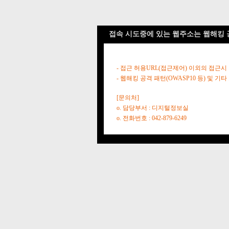
접속 시도중에 있는 웹주소는 웹해킹 
- 접근 허용URL(접근제어) 이외의 접근시
- 웹해킹 공격 패턴(OWASP10 등) 및
[문의처]
o. 담당부서 : 디지털정보실
o. 전화번호 : 042-879-6249