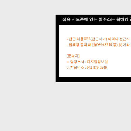
접속 시도중에 있는 웹주소는 웹해킹 
- 접근 허용URL(접근제어) 이외의 접근시
- 웹해킹 공격 패턴(OWASP10 등) 및
[문의처]
o. 담당부서 : 디지털정보실
o. 전화번호 : 042-879-6249