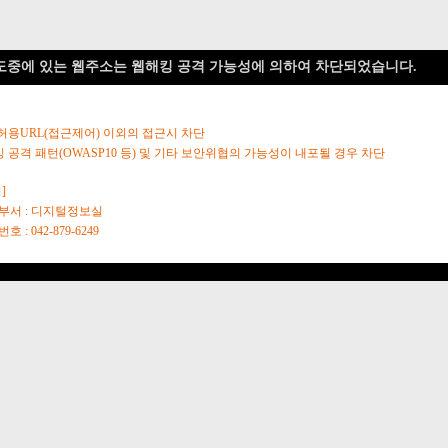
도중에 있는 웹주소는 웹해킹 공격 가능성에 의하여 차단되었습니다.
 허용URL(접근제어) 이외의 접근시 차단
킹 공격 패턴(OWASP10 등) 및 기타 보안위협의 가능성이 내포될 경우 차단
]
당부서 : 디지털정보실
호 : 042-879-6249