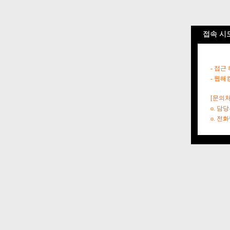
접속 시
- 접근
- 웹해
[문의처
o. 담
o. 전화번