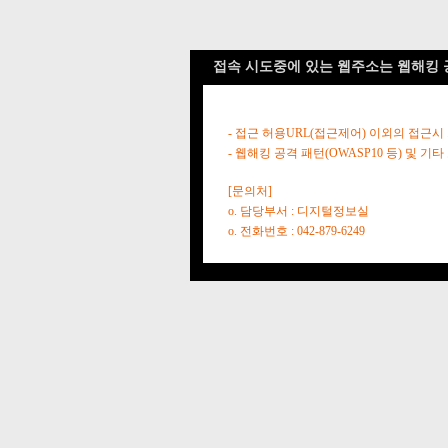
접속 시도중에 있는 웹주소는 웹해킹 
- 접근 허용URL(접근제어) 이외의 접근시
- 웹해킹 공격 패턴(OWASP10 등) 및
[문의처]
o. 담당부서 : 디지털정보실
o. 전화번호 : 042-879-6249