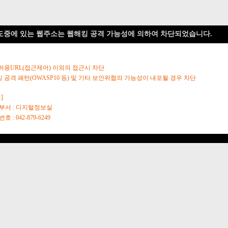
도중에 있는 웹주소는 웹해킹 공격 가능성에 의하여 차단되었습니다.
 허용URL(접근제어) 이외의 접근시 차단
킹 공격 패턴(OWASP10 등) 및 기타 보안위협의 가능성이 내포될 경우 차단
]
당부서 : 디지털정보실
호 : 042-879-6249