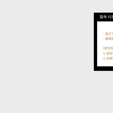
접속 시
- 접근
- 웹해
[문의처
o. 담
o. 전화번