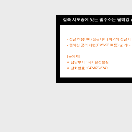
접속 시도중에 있는 웹주소는 웹해킹 
- 접근 허용URL(접근제어) 이외의 접근시
- 웹해킹 공격 패턴(OWASP10 등) 및
[문의처]
o. 담당부서 : 디지털정보실
o. 전화번호 : 042-879-6249