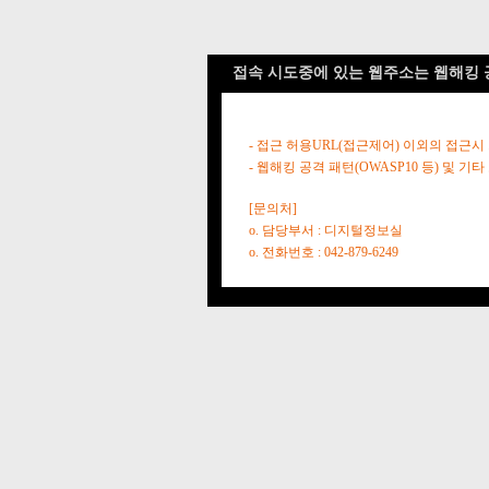
접속 시도중에 있는 웹주소는 웹해킹 
- 접근 허용URL(접근제어) 이외의 접근시
- 웹해킹 공격 패턴(OWASP10 등) 및
[문의처]
o. 담당부서 : 디지털정보실
o. 전화번호 : 042-879-6249