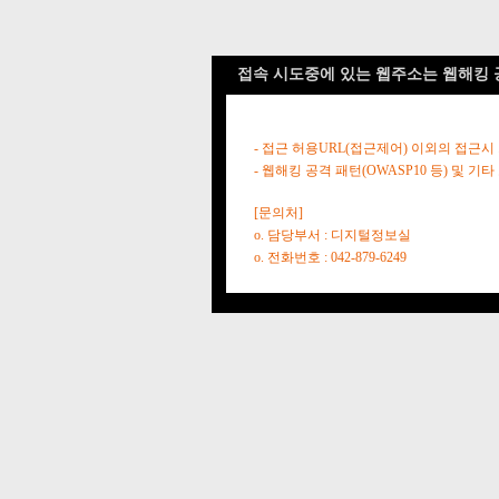
접속 시도중에 있는 웹주소는 웹해킹 
- 접근 허용URL(접근제어) 이외의 접근시
- 웹해킹 공격 패턴(OWASP10 등) 및
[문의처]
o. 담당부서 : 디지털정보실
o. 전화번호 : 042-879-6249