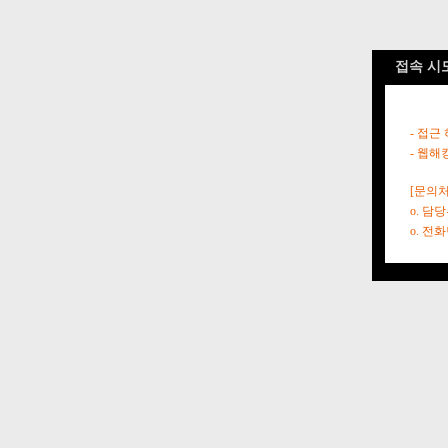
접속 시
- 접근
- 웹해
[문의처
o. 담
o. 전화번