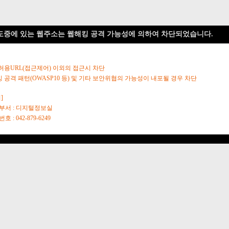
도중에 있는 웹주소는 웹해킹 공격 가능성에 의하여 차단되었습니다.
 허용URL(접근제어) 이외의 접근시 차단
킹 공격 패턴(OWASP10 등) 및 기타 보안위협의 가능성이 내포될 경우 차단
]
당부서 : 디지털정보실
호 : 042-879-6249