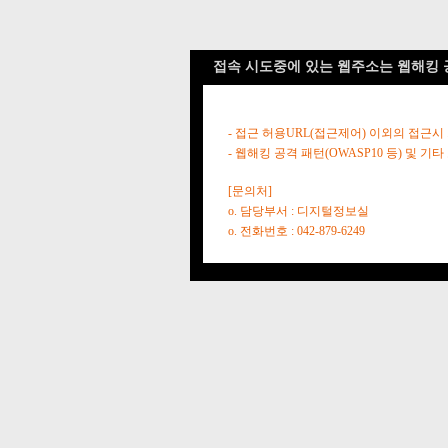
접속 시도중에 있는 웹주소는 웹해킹 
- 접근 허용URL(접근제어) 이외의 접근시
- 웹해킹 공격 패턴(OWASP10 등) 및
[문의처]
o. 담당부서 : 디지털정보실
o. 전화번호 : 042-879-6249