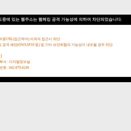
도중에 있는 웹주소는 웹해킹 공격 가능성에 의하여 차단되었습니다.
 허용URL(접근제어) 이외의 접근시 차단
킹 공격 패턴(OWASP10 등) 및 기타 보안위협의 가능성이 내포될 경우 차단
]
당부서 : 디지털정보실
호 : 042-879-6249