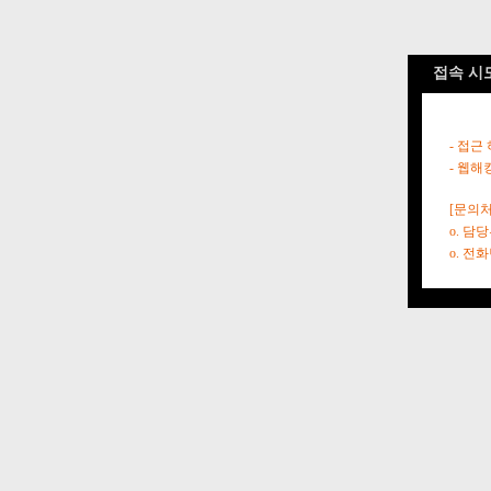
접속 시
- 접근
- 웹해
[문의처
o. 담
o. 전화번