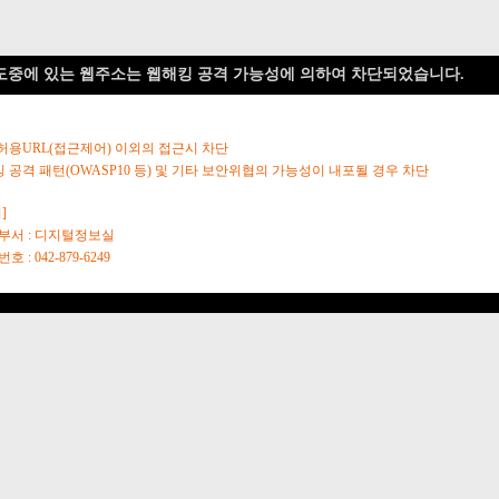
도중에 있는 웹주소는 웹해킹 공격 가능성에 의하여 차단되었습니다.
 허용URL(접근제어) 이외의 접근시 차단
킹 공격 패턴(OWASP10 등) 및 기타 보안위협의 가능성이 내포될 경우 차단
]
당부서 : 디지털정보실
호 : 042-879-6249