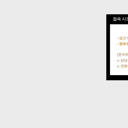
접속 시
- 접근
- 웹해
[문의처
o. 담
o. 전화번