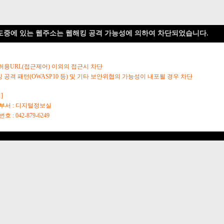
도중에 있는 웹주소는 웹해킹 공격 가능성에 의하여 차단되었습니다.
 허용URL(접근제어) 이외의 접근시 차단
킹 공격 패턴(OWASP10 등) 및 기타 보안위협의 가능성이 내포될 경우 차단
]
당부서 : 디지털정보실
호 : 042-879-6249