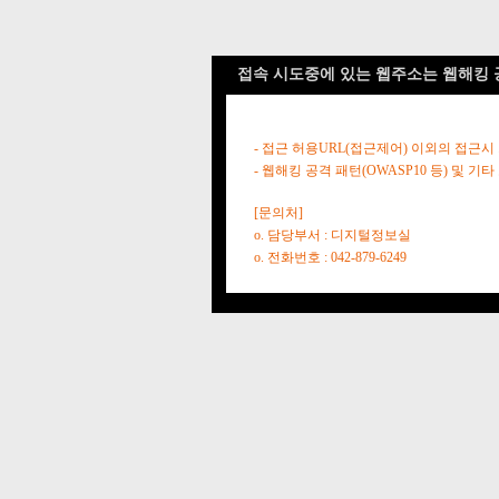
접속 시도중에 있는 웹주소는 웹해킹 
- 접근 허용URL(접근제어) 이외의 접근시
- 웹해킹 공격 패턴(OWASP10 등) 및
[문의처]
o. 담당부서 : 디지털정보실
o. 전화번호 : 042-879-6249