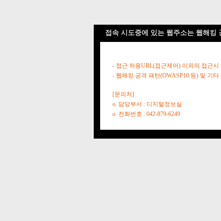
접속 시도중에 있는 웹주소는 웹해킹 
- 접근 허용URL(접근제어) 이외의 접근시
- 웹해킹 공격 패턴(OWASP10 등) 및
[문의처]
o. 담당부서 : 디지털정보실
o. 전화번호 : 042-879-6249