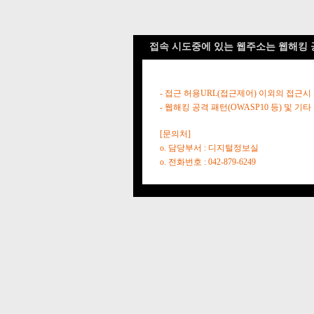
접속 시도중에 있는 웹주소는 웹해킹 
- 접근 허용URL(접근제어) 이외의 접근시
- 웹해킹 공격 패턴(OWASP10 등) 및
[문의처]
o. 담당부서 : 디지털정보실
o. 전화번호 : 042-879-6249