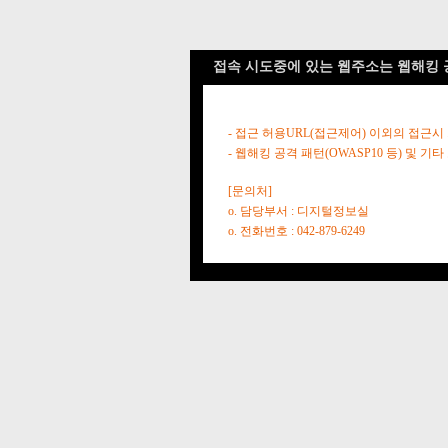
접속 시도중에 있는 웹주소는 웹해킹 
- 접근 허용URL(접근제어) 이외의 접근시
- 웹해킹 공격 패턴(OWASP10 등) 및
[문의처]
o. 담당부서 : 디지털정보실
o. 전화번호 : 042-879-6249