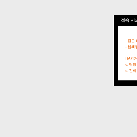
접속 시
- 접근
- 웹해
[문의처
o. 담
o. 전화번