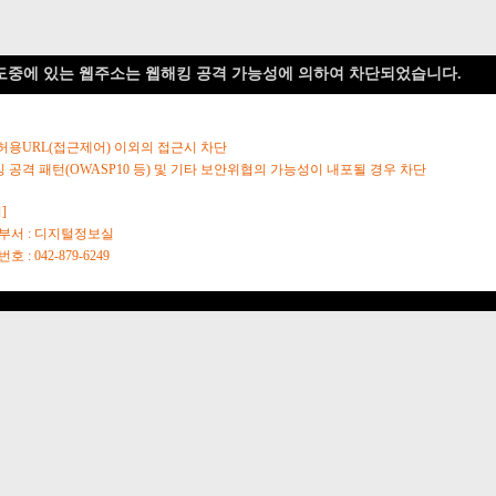
도중에 있는 웹주소는 웹해킹 공격 가능성에 의하여 차단되었습니다.
 허용URL(접근제어) 이외의 접근시 차단
킹 공격 패턴(OWASP10 등) 및 기타 보안위협의 가능성이 내포될 경우 차단
]
당부서 : 디지털정보실
호 : 042-879-6249