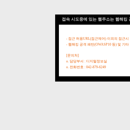
접속 시도중에 있는 웹주소는 웹해킹 
- 접근 허용URL(접근제어) 이외의 접근시
- 웹해킹 공격 패턴(OWASP10 등) 및
[문의처]
o. 담당부서 : 디지털정보실
o. 전화번호 : 042-879-6249