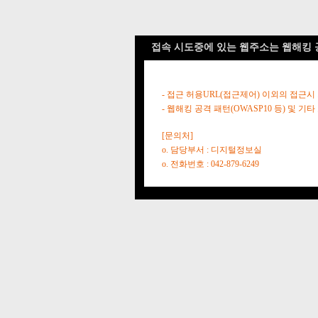
접속 시도중에 있는 웹주소는 웹해킹 
- 접근 허용URL(접근제어) 이외의 접근시
- 웹해킹 공격 패턴(OWASP10 등) 및
[문의처]
o. 담당부서 : 디지털정보실
o. 전화번호 : 042-879-6249