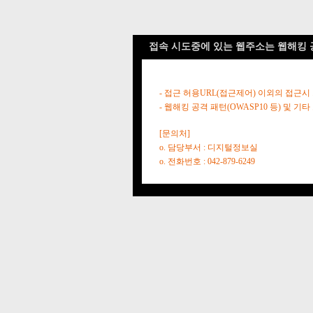
접속 시도중에 있는 웹주소는 웹해킹 
- 접근 허용URL(접근제어) 이외의 접근시
- 웹해킹 공격 패턴(OWASP10 등) 및
[문의처]
o. 담당부서 : 디지털정보실
o. 전화번호 : 042-879-6249