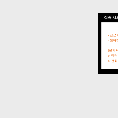
접속 시
- 접근
- 웹해
[문의처
o. 담
o. 전화번