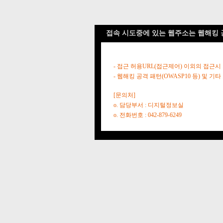
접속 시도중에 있는 웹주소는 웹해킹 
- 접근 허용URL(접근제어) 이외의 접근시
- 웹해킹 공격 패턴(OWASP10 등) 및
[문의처]
o. 담당부서 : 디지털정보실
o. 전화번호 : 042-879-6249